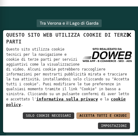
Tra Verona e il Lago di Garda
×
Scegli l'appartamento perfetto
QUESTO SITO WEB UTILIZZA COOKIE DI TERZE
PARTI
per il tuo soggiorno
Questo sito utilizza cookie
tecnici per la navigazione e
cookie di terze parti per servizi
aggiuntivi come la visualizzazione
di video. Alcuni cookie potrebbero raccogliere
Monolocale standard
informazioni per mostrarti pubblicità mirata e tracciare
la tua attività, installandosi solo cliccando su "Accetta
tutti i cookie". Puoi modificare le tue preferenze in
Bilocale Standard
qualsiasi momento tramite il link "Cookie" in basso a
sinistra. Cliccando su un pulsante confermi di aver letto
informativa sulla privacy
cookie
e accettato l'
e la
Bilocale Deluxe
policy
.
SOLO COOKIE NECESSARI
ACCETTA TUTTI E CHIUDI
IMPOSTAZIONI